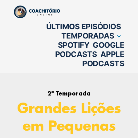
Pular
para
ÚLTIMOS EPISÓDIOS
o
TEMPORADAS
conteúdo
SPOTIFY
GOOGLE
PODCASTS
APPLE
PODCASTS
2ª Temporada
Grandes Lições
em Pequenas