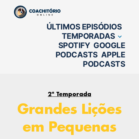
Pular
para
ÚLTIMOS EPISÓDIOS
o
TEMPORADAS
conteúdo
SPOTIFY
GOOGLE
PODCASTS
APPLE
PODCASTS
2ª Temporada
Grandes Lições
em Pequenas