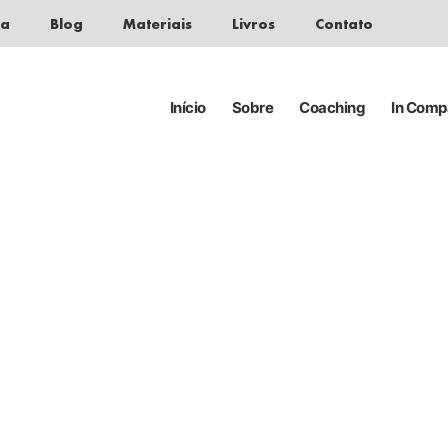
da
Blog
Materiais
Livros
Contato
Início
Sobre
Coaching
In Com