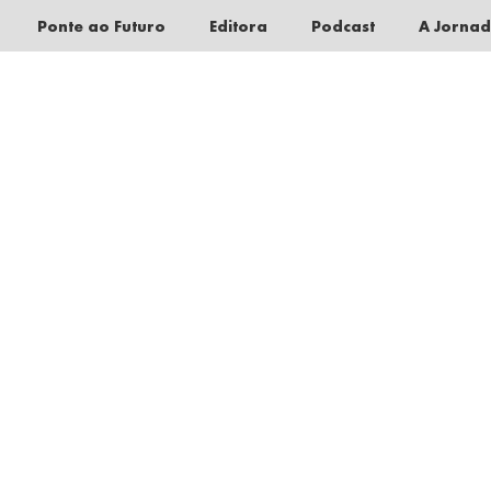
Ponte ao Futuro
Editora
Podcast
A Jorna
Pular
para
o
conteúdo