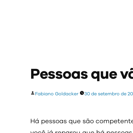
Pessoas que v
Publicado
Fabiano Goldacker
30 de setembro de 2
por
Há pessoas que são competentes
você já reparou que há pessoa