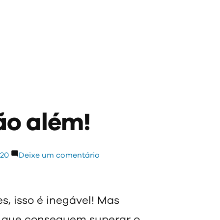
ão além!
em
020
Deixe um comentário
Pessoas
que
vão
, isso é inegável! Mas
além!
s que conseguem superar o