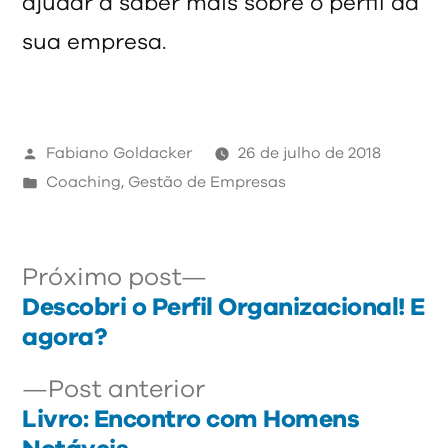
ajudar a saber mais sobre o perfil da
sua empresa.
Publicado
Fabiano Goldacker
26 de julho de 2018
por
Publicado
Coaching
,
Gestão de Empresas
em
Próximo
Navegação
Próximo post
post:
Descobri o Perfil Organizacional! E
de
agora?
Post
Post
Post anterior
anterior:
Livro: Encontro com Homens