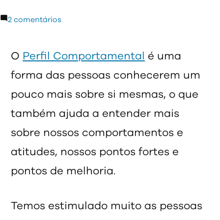
por
em
2 comentários
O
que
O
Perfil Comportamental
é uma
é
forma das pessoas conhecerem um
o
Perfil
pouco mais sobre si mesmas, o que
Organizacional?
também ajuda a entender mais
sobre nossos comportamentos e
atitudes, nossos pontos fortes e
pontos de melhoria.
Temos estimulado muito as pessoas