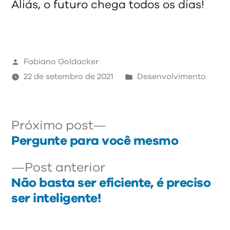
Aliás, o futuro chega todos os dias!
Publicado
Fabiano Goldacker
por
Publicado
22 de setembro de 2021
Desenvolvimento
em
Próximo
Navegação
Próximo post
post:
Pergunte para você mesmo
de
Post
Post anterior
Post
anterior:
Não basta ser eficiente, é preciso
ser inteligente!