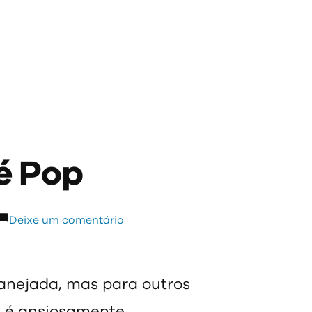
 é Pop
em
Deixe um comentário
Livro:
O
Papai
lanejada, mas para outros
é
e é ansiosamente