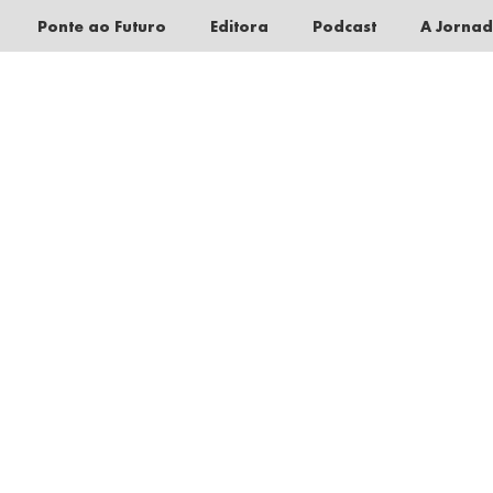
Ponte ao Futuro
Editora
Podcast
A Jorna
Pular
para
o
conteúdo