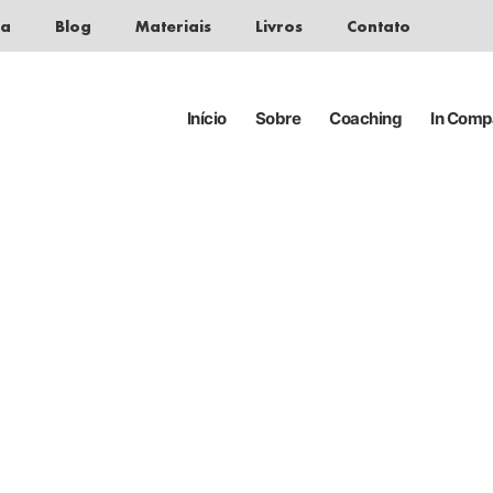
da
Blog
Materiais
Livros
Contato
Início
Sobre
Coaching
In Com