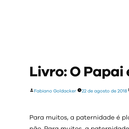
Livro: O Papai
Publicado
Fabiano Goldacker
22 de agosto de 2018
por
Para muitos, a paternidade é p
não. Para muitos, a paternidad