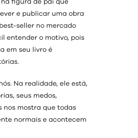
na figura de pai que
rever e publicar uma obra
best-seller no mercado
cil entender o motivo, pois
a em seu livro é
órias.
ós. Na realidade, ele está,
rias, seus medos,
rs nos mostra que todas
ente normais e acontecem