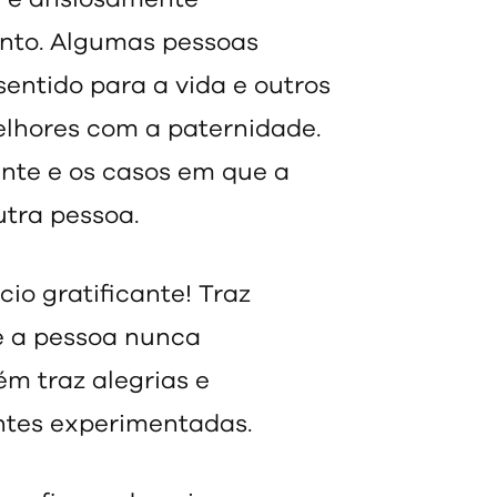
Pop
anto. Algumas pessoas
ntido para a vida e outros
lhores com a paternidade.
te e os casos em que a
utra pessoa.
cio gratificante! Traz
e a pessoa nunca
m traz alegrias e
ntes experimentadas.