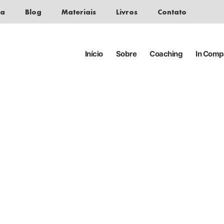
da
Blog
Materiais
Livros
Contato
Início
Sobre
Coaching
In Com