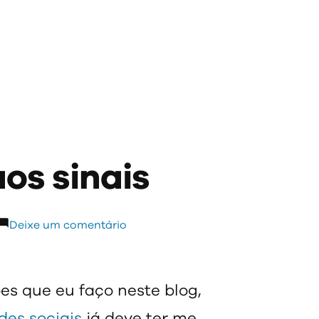
aos sinais
em
Deixe um comentário
Esteja
atento
aos
 que eu faço neste blog,
sinais
des sociais
já deve ter me