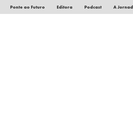
Ponte ao Futuro
Editora
Podcast
A Jorna
Pular
para
o
conteúdo