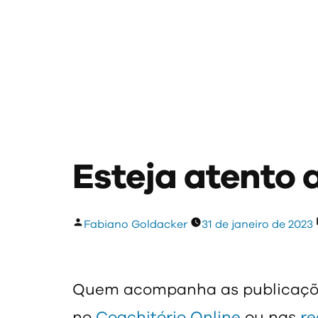
Esteja atento 
Publicado
Fabiano Goldacker
31 de janeiro de 2023
por
Quem acompanha as publicações
no
Coachitório Online
ou nas
re