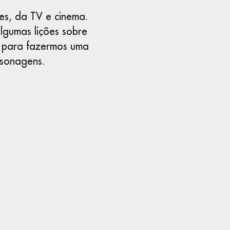
es, da TV e cinema.
lgumas lições sobre
a para fazermos uma
rsonagens.