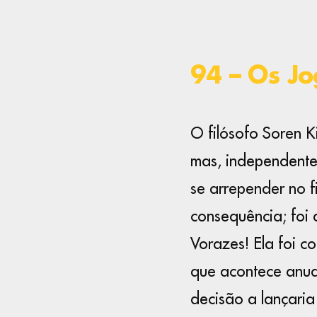
94 – Os J
O filósofo Soren K
mas, independente
se arrepender no f
consequência; foi
Vorazes! Ela foi c
que acontece anua
decisão a lançari