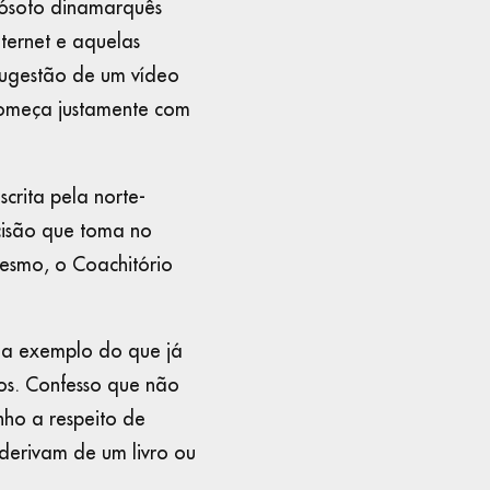
ilósofo dinamarquês
nternet e aquelas
sugestão de um vídeo
 começa justamente com
crita pela norte-
cisão que toma no
mesmo, o Coachitório
, a exemplo do que já
ros. Confesso que não
nho a respeito de
 derivam de um livro ou