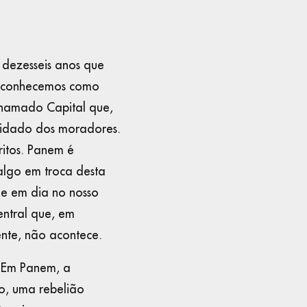
 dezesseis anos que
ue conhecemos como
 chamado Capital que,
cuidado dos moradores.
itos. Panem é
 algo em troca desta
je em dia no nosso
ntral que, em
ente, não acontece.
. Em Panem, a
o, uma rebelião