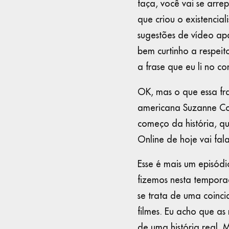
faça, você vai se arre
que criou o existencia
sugestões de vídeo ap
bem curtinho a respeit
a frase que eu li no c
OK, mas o que essa fra
americana Suzanne Col
começo da história, qu
Online de hoje vai fal
Esse é mais um episódi
fizemos nesta temporad
se trata de uma coinc
filmes. Eu acho que as
de uma história real. 