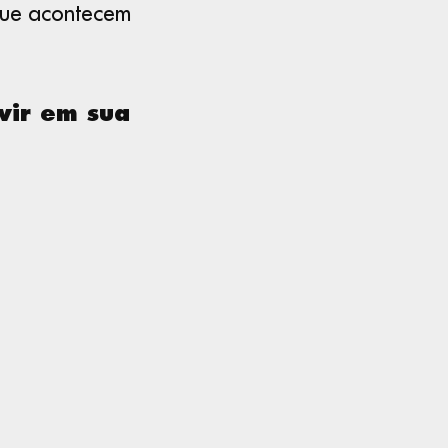
que acontecem
vir em sua