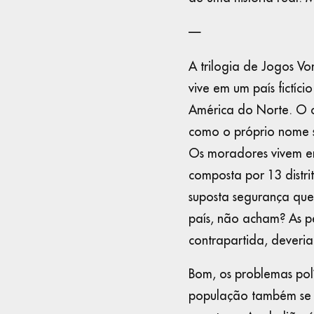
—
A trilogia de Jogos Vo
vive em um país fictí
América do Norte. O ce
como o próprio nome s
Os moradores vivem em
composta por 13 distri
suposta segurança que
país, não acham? As p
contrapartida, deveri
Bom, os problemas polí
população também se r