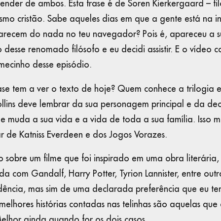
pender de ambos. Esta frase é de Soren Kierkergaard – f
lismo cristão. Sabe aqueles dias em que a gente está na i
arecem do nada no teu navegador? Pois é, apareceu a 
o desse renomado filósofo e eu decidi assistir. E o vídeo
omecinho desse episódio.
se tem a ver o texto de hoje? Quem conhece a trilogia es
lins deve lembrar da sua personagem principal e da de
e muda a sua vida e a vida de toda a sua família. Isso 
ar de Katniss Everdeen e dos Jogos Vorazes.
o sobre um filme que foi inspirado em uma obra literária
a com Gandalf, Harry Potter, Tyrion Lannister, entre out
idência, mas sim de uma declarada preferência que eu te
 melhores histórias contadas nas telinhas são aquelas que
Melhor ainda quando for os dois casos.