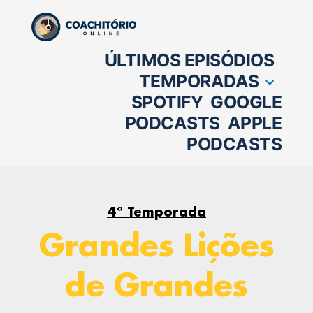
Pular
para
ÚLTIMOS EPISÓDIOS
o
TEMPORADAS
conteúdo
SPOTIFY
GOOGLE
PODCASTS
APPLE
PODCASTS
4ª Temporada
Grandes Lições
de Grandes