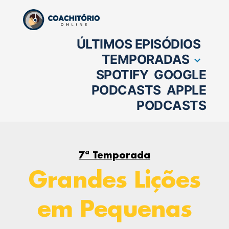
Pular
para
ÚLTIMOS EPISÓDIOS
o
TEMPORADAS
conteúdo
SPOTIFY
GOOGLE
PODCASTS
APPLE
PODCASTS
7ª Temporada
Grandes Lições
em Pequenas