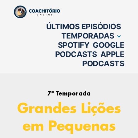
Pular
para
ÚLTIMOS EPISÓDIOS
o
TEMPORADAS
conteúdo
SPOTIFY
GOOGLE
PODCASTS
APPLE
PODCASTS
7ª Temporada
Grandes Lições
em Pequenas