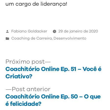
um cargo de liderança!
Publicado
Fabiano Goldacker
29 de janeiro de 2020
por
Publicado
Coaching de Carreira
,
Desenvolvimento
em
Próximo
Navegação
Próximo post
post:
Coachitório Online Ep. 51 – Você é
de
Criativo?
Post
Post
Post anterior
anterior:
Coachitório Online Ep. 50 – O que
é felicidade?