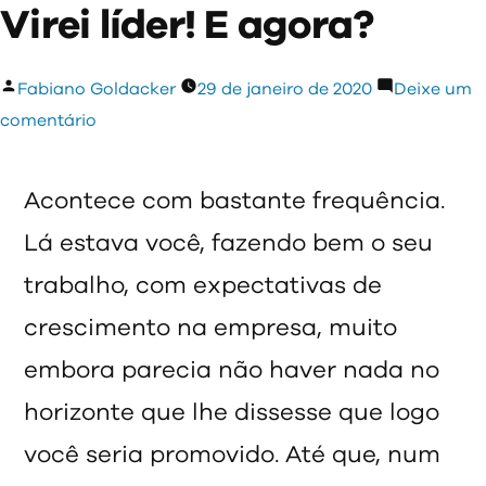
Virei líder! E agora?
Publicado
Fabiano Goldacker
29 de janeiro de 2020
Deixe um
por
em
comentário
Virei
líder!
Acontece com bastante frequência.
E
Lá estava você, fazendo bem o seu
agora?
trabalho, com expectativas de
crescimento na empresa, muito
embora parecia não haver nada no
horizonte que lhe dissesse que logo
você seria promovido. Até que, num