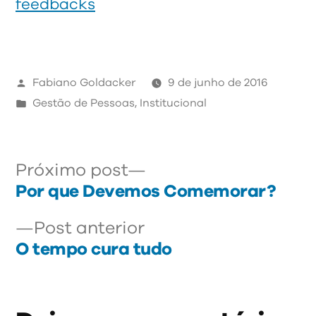
feedbacks
Publicado
Fabiano Goldacker
9 de junho de 2016
por
Publicado
Gestão de Pessoas
,
Institucional
em
Próximo
Navegação
Próximo post
post:
Por que Devemos Comemorar?
de
Post
Post anterior
Post
anterior:
O tempo cura tudo