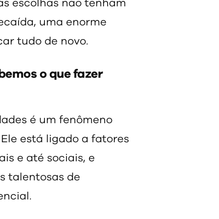
s escolhas não tenham
 recaída, uma enorme
çar tudo de novo.
abemos o que fazer
idades é um fenômeno
le está ligado a fatores
is e até sociais, e
 talentosas de
ncial.