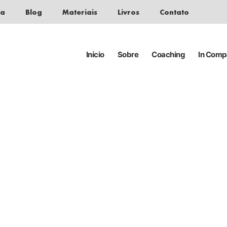
da
Blog
Materiais
Livros
Contato
Início
Sobre
Coaching
In Com