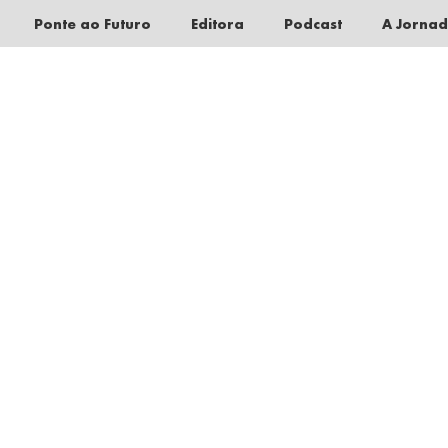
Ponte ao Futuro
Editora
Podcast
A Jorna
Pular
para
o
conteúdo