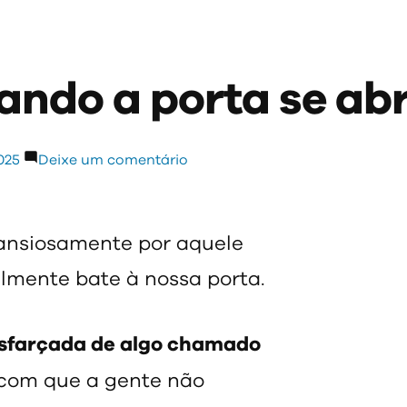
ando a porta se abr
em
025
Deixe um comentário
O
que
fazer
ansiosamente por aquele
quando
almente bate à nossa porta.
a
porta
se
disfarçada de algo chamado
abrir?
z com que a gente não