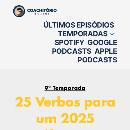
Pular
para
ÚLTIMOS EPISÓDIOS
o
TEMPORADAS
conteúdo
SPOTIFY
GOOGLE
PODCASTS
APPLE
PODCASTS
9ª Temporada
25 Verbos para
um 2025