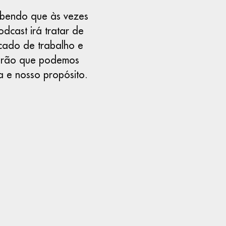
abendo que às vezes
cast irá tratar de
cado de trabalho e
rarão que podemos
a e nosso propósito.