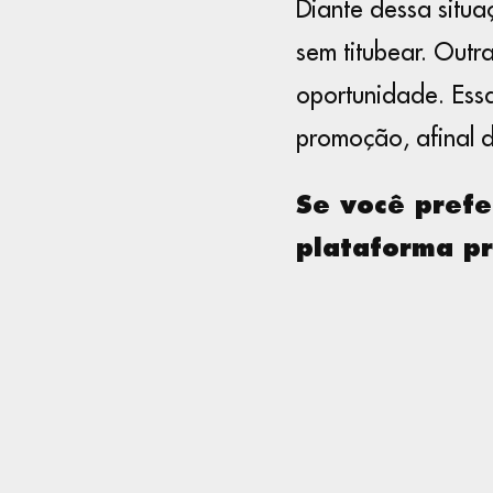
Diante dessa situ
sem titubear. Outr
oportunidade. Essa
promoção, afinal d
Se você prefe
plataforma pr