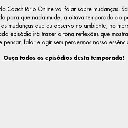
o Coachitório Online vai falar sobre mudanças. S
udo para que nada mude, a oitava temporada do pod
m as mudanças que eu observo no ambiente, no mer
da episódio irá trazer à tona reflexões que most
e pensar, falar e agir sem perdermos nossa essênci
Ouça todos os episódios desta temporada!