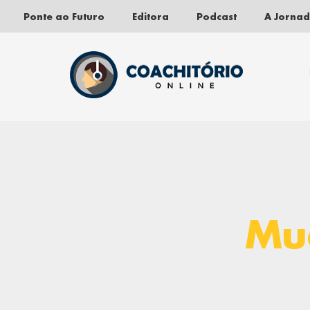
Ponte ao Futuro
Editora
Podcast
A Jorna
Pular
para
o
conteúdo
Mu