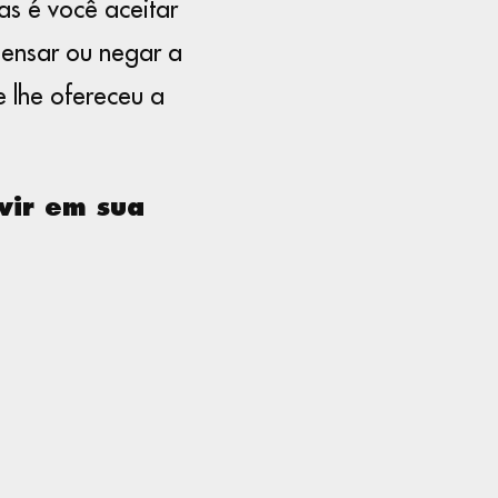
as é você aceitar
pensar ou negar a
 lhe ofereceu a
vir em sua